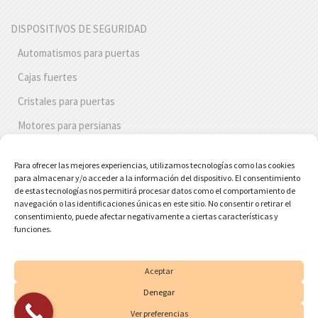
DISPOSITIVOS DE SEGURIDAD
Automatismos para puertas
Cajas fuertes
Cristales para puertas
Motores para persianas
Persianas de seguridad
Para ofrecer las mejores experiencias, utilizamos tecnologías como las cookies
Puertas de seguridad Barcelona
para almacenar y/o acceder a la información del dispositivo. El consentimiento
de estas tecnologías nos permitirá procesar datos como el comportamiento de
Bombines antibumping
navegación o las identificaciones únicas en este sitio. No consentir o retirar el
consentimiento, puede afectar negativamente a ciertas características y
Cerraduras antipalanca
funciones.
Cerrojos seguridad
Aceptar
Denegar
©
Cerrajeros de Guardia
. Todos los derechos reservados. Diseño
web por
Seosolutions.es
—
Aviso Legal
|
Política Redes Sociales
|
Ver preferencias