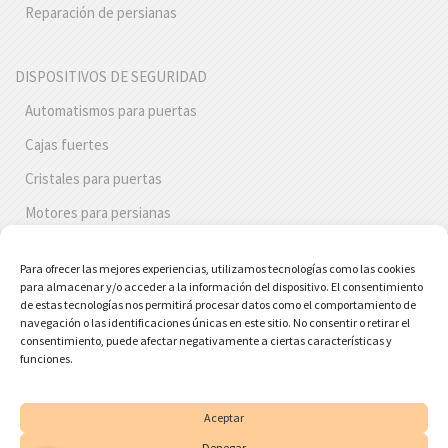
Reparación de persianas
DISPOSITIVOS DE SEGURIDAD
Automatismos para puertas
Cajas fuertes
Cristales para puertas
Motores para persianas
Persianas de seguridad
Para ofrecer las mejores experiencias, utilizamos tecnologías como las cookies
Puertas de seguridad Barcelona
para almacenar y/o acceder a la información del dispositivo. El consentimiento
de estas tecnologías nos permitirá procesar datos como el comportamiento de
Bombines antibumping
navegación o las identificaciones únicas en este sitio. No consentir o retirar el
consentimiento, puede afectar negativamente a ciertas características y
Cerraduras antipalanca
funciones.
Cerrojos seguridad
Aceptar
Denegar